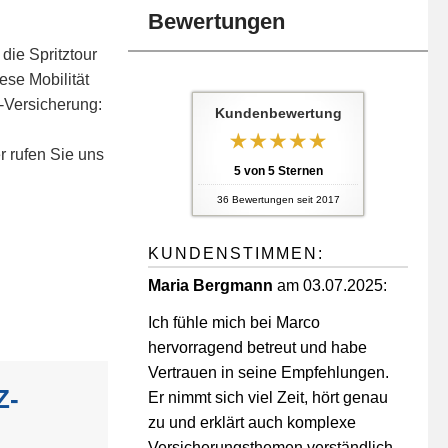
Bewertungen
die Spritztour
ese Mobilität
-Versicherung:
Kundenbewertung
r rufen Sie uns
5
von
5
Sternen
36
Bewertungen seit 2017
KUNDENSTIMMEN:
Maria Bergmann
am 03.07.2025:
Ich fühle mich bei Marco
hervorragend betreut und habe
03391-5104037
Vertrauen in seine Empfehlungen.
kontakt@marco-lemke.de
Z-
Er nimmt sich viel Zeit, hört genau
zu und erklärt auch komplexe
Versicherungsthemen verständlich