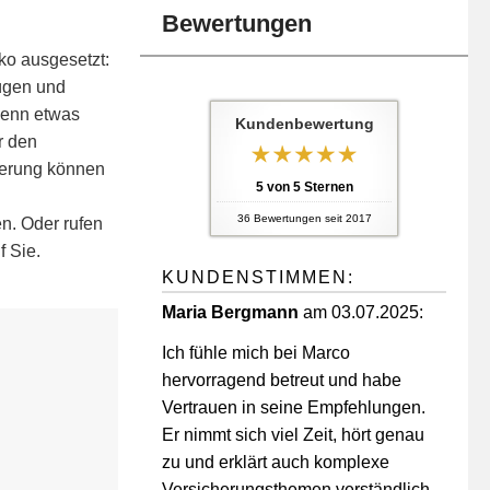
Bewertungen
ko ausgesetzt:
lügen und
Wenn etwas
Kundenbewertung
r den
cherung können
5
von
5
Sternen
36
Bewertungen seit 2017
n. Oder rufen
f Sie.
KUNDENSTIMMEN:
Maria Bergmann
am 03.07.2025:
Ich fühle mich bei Marco
hervorragend betreut und habe
03391-5104037
Vertrauen in seine Empfehlungen.
kontakt@marco-lemke.de
Er nimmt sich viel Zeit, hört genau
zu und erklärt auch komplexe
Versicherungsthemen verständlich